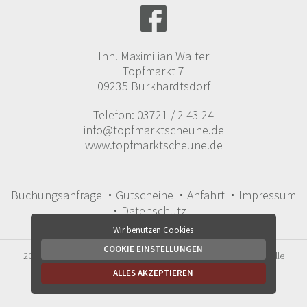
Inh. Maximilian Walter
Topfmarkt 7
09235 Burkhardtsdorf
Telefon: 03721 / 2 43 24
info@topfmarktscheune.de
www.topfmarktscheune.de
Buchungsanfrage
Gutscheine
Anfahrt
Impressum
Datenschutz
Wir benutzen Cookies
COOKIE EINSTELLUNGEN
2026 © Landgasthof Topfmarktscheune i.V. Maximilian Walter — Alle
Rechte vorbehalten!
ALLES AKZEPTIEREN